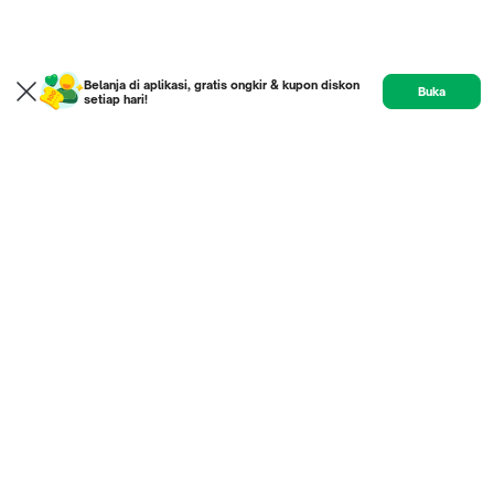
Belanja di aplikasi, gratis ongkir & kupon diskon
Buka
setiap hari!