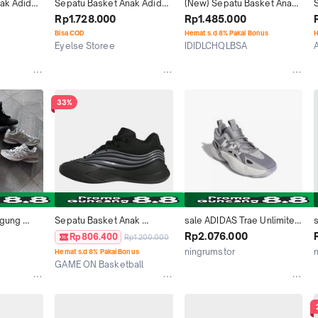
ak Adidas 
Sepatu Basket Anak Adidas 
(New) Sepatu Basket Anak 
Trae Unlimited 2 J Ig6692 
Adidas Deep Threat 
Rp1.728.000
Rp1.485.000
Co
Primeblue J 'Black Vivid 
Bisa COD
Hemat s.d 8% Pakai Bonus
H
Red' Gz0096
Eyelse Storee
IDIDLCHQLBSA
Jakarta Timur
Depok
33%
gung 
Sepatu Basket Anak 
sale ADIDAS Trae Unlimited 
ce adidas 
ADIDAS Dame 10 Jr Core 
2 J - Sepatu Basket Anak 
Rp2.076.000
Rp806.400
Rp1.200.000
soccer 
Black JP8638
IG6692
ningrumstor
Hemat s.d 8% Pakai Bonus
verse 
GAME ON Basketball
Kab. Bekasi
Jakarta Pusat