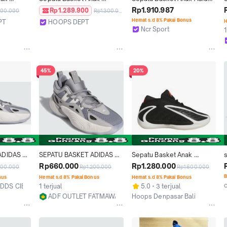
 
ADIDAS BELIEVE THAT 1 J 
Anthony Edwards 2 J 
Rp1.910.987
Rp1.289.900
400.000
Rp1.300.000
 JS1769 
KJ3333 ORIGINAL
Almost Yellow Original 
J
Hemat s.d 8% Pakai Bonus
PT
HOOPS DEPT
H
Jq9505
Ncr Sport
1
Depok
Bandung
45%
20%
DIDAS 
SEPATU BASKET ADIDAS 
Sepatu Basket Anak 
ITED 2 
ANAK TRAE UNLIMITED 2 J 
ADIDAS ANTHONY 
Rp660.000
Rp1.280.000
200.000
Rp1.200.000
Rp1.600.000
IG6692
EDWARDS 2 J JR9377
a
B
nus
Hemat s.d 8% Pakai Bonus
Hemat s.d 8% Pakai Bonus
ADDS CIBUBUR
1 terjual
5.0
3 terjual
ADF OUTLET FATMAWATI
Hoops Denpasar Bali
Jakarta Selatan
Denpasar