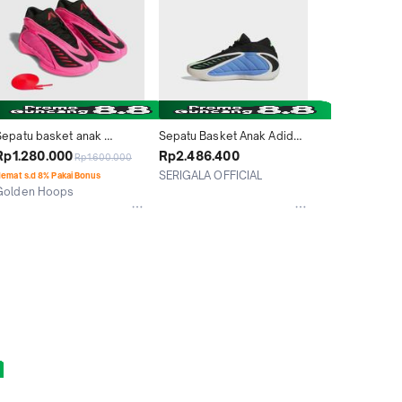
Sepatu basket anak 
Sepatu Basket Anak Adidas 
DIDAS AE 2 Jr "Valentine 
AE 2 J JS3509 *
Rp1.280.000
Rp2.486.400
Rp1.600.000
Day" JR2253
SERIGALA OFFICIAL
emat s.d 8% Pakai Bonus
Golden Hoops
Jakarta Timur
Jakarta Timur