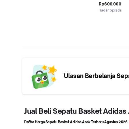
kids ( sepatu bas
Rp600.000
Radshoprads
Jakarta Selatan
Ulasan Berbelanja
Sep
Jual Beli Sepatu Basket Adida
Daftar Harga Sepatu Basket Adidas Anak Terbaru
Agustus 2026