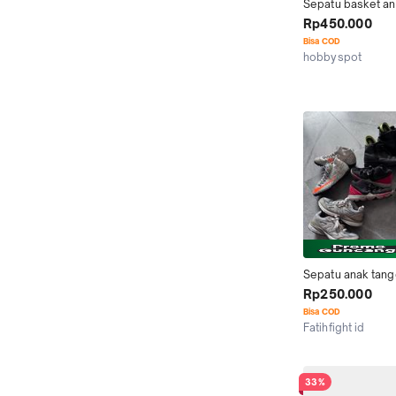
Sepatu basket an
Dual Threat
Rp450.000
Bisa COD
hobbyspot
Jakarta Selatan
Sepatu anak tang
remaja new balan
Rp250.000
nike 990 v4 mini 
Bisa COD
futsal basket con
Fatihfight id
leather
Pontianak
33%