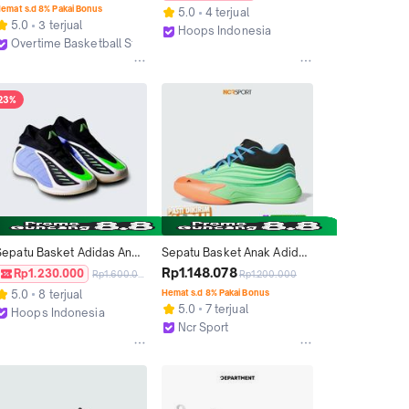
JR9377
emat s.d 8% Pakai Bonus
5.0
4 terjual
5.0
3 terjual
Hoops Indonesia
Overtime Basketball Store
Bandung
Jakarta Pusat
23%
Sepatu Basket Adidas Anak 
Sepatu Basket Anak Adidas 
AE 2 Anthony Edwards 2 
Dame X J Gs Lime Burst 
Rp1.148.078
Rp1.230.000
Rp1.600.000
Rp1.200.000
"Blue Fusion" JS3509
Original Jp8635
5.0
8 terjual
Hemat s.d 8% Pakai Bonus
5.0
7 terjual
Hoops Indonesia
Ncr Sport
Bandung
Bandung