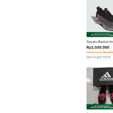
Sepatu Basket An
AE 1 Low ANTHON
Rp2.030.000
EDWARD GS "Slim
Hemat s.d 8% Pakai Bo
JI4073
jaya bugar store
Surabaya