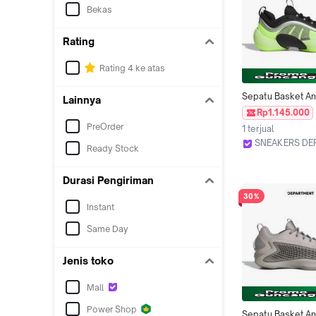
Bekas
Rating
Rating 4 ke atas
Sepatu Basket An
Lainnya
ADIDAS D.O.N. ISS
Rp1.145.000
JQ7376 ORIGINAL
PreOrder
1 terjual
SNEAKERS DE
Ready Stock
Depok
Durasi Pengiriman
30%
Instant
Same Day
Jenis toko
Mall
Power Shop
Sepatu Basket An