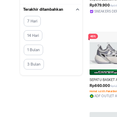
ADIDAS ANTHONY
Rp979.900
Rp1.
EDWARDS 1 LOW J
Terakhir ditambahkan
SNEAKERS DE
ORIGINAL
Depok
7 Hari
14 Hari
45%
1 Bulan
3 Bulan
SEPATU BASKET A
ANAK TRAE UNLIM
Rp660.000
Rp1.
IG6692
Hemat s.d 8% Pakai Bo
ADF OUTLET 
Bekasi