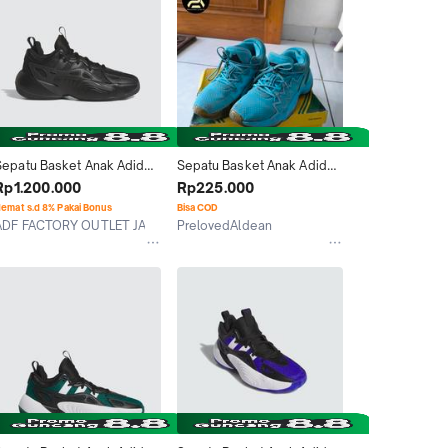
Sepatu Basket Anak Adidas 
Sepatu Basket Anak Adidas 
Trae Unlimited 2 J IG6695
D. O. N Issue 2J
Rp1.200.000
Rp225.000
emat s.d 8% Pakai Bonus
Bisa COD
ADF FACTORY OUTLET JABABEKA
PrelovedAldean
Kab. Bekasi
Bekasi