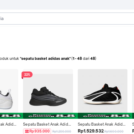
roduk
untuk
"sepatu basket adidas anak"
(
1
-
48
dari
48
)
22%
ak Adidas 
Sepatu Basket Anak Adidas 
Sepatu Basket Anak Adidas 
hite 
Dame 10 Black JP8638
AE 2 Anthony Edwards 2 
Rp1.529.532
Rp935.000
Rp1.200.000
Rp1.600.000