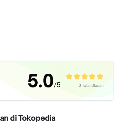
5.0
/5
0 Total Ulasan
an di Tokopedia