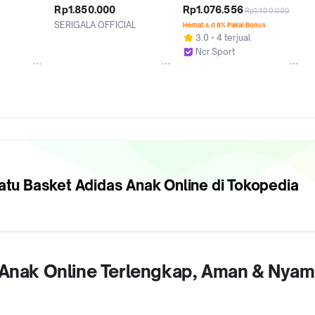
ket anak )
Dame X Junior JP8637 *
Anthony Edwards 1 J Low 
Rp1.850.000
Rp1.076.556
Rp1.400.000
Gs Ftwr White Origin
SERIGALA OFFICIAL
Hemat s.d 8% Pakai Bonus
Jakarta Timur
3.0
4 terjual
Ncr Sport
Bandung
atu Basket Adidas Anak
Online di Tokopedia
s Anak Online Terlengkap, Aman & Nyam