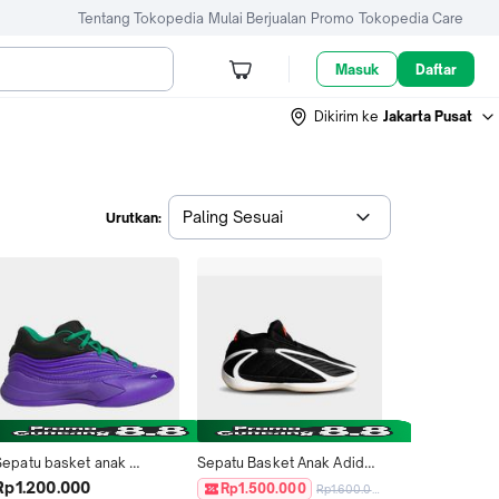
Tentang Tokopedia
Mulai Berjualan
Promo
Tokopedia Care
Masuk
Daftar
Dikirim ke
Jakarta Pusat
Paling Sesuai
Urutkan:
Sepatu basket anak 
Sepatu Basket Anak Adidas 
ADIDAS Dame 10 Jr JP8636
Anthony Edwards 2 Black 
Rp1.200.000
Rp1.500.000
Rp1.600.000