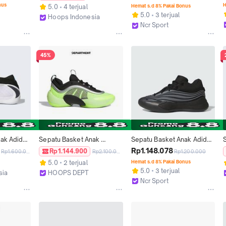
Junior Core Black Original 
nus
H
5.0
4 terjual
Hemat s.d 8% Pakai Bonus
Jr9377 sepatu  basket  anak  
5.0
3 terjual
Hoops Indonesia
laki2  6–12 bedazzled  
Ncr Sport
Bandung
basketball  shoes
Bandung
45%
ak Adidas 
Sepatu Basket Anak 
Sepatu Basket Anak Adidas 
Junior 
ADIDAS D.O.N. ISSUE 6 J 
Dame X Kids Core Black 
Rp1.148.078
Rp1.144.900
Rp1.600.000
Rp2.100.000
Rp1.200.000
052
JQ7376 ORIGINAL
Original Jp8638
5.0
2 terjual
Hemat s.d 8% Pakai Bonus
5.0
3 terjual
sia
HOOPS DEPT
Ncr Sport
Depok
Bandung