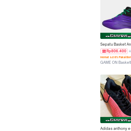
Sepatu Basket An
ADIDAS Dame 10 Jr
Rp806.400
R
Black JP8636
Hemat s.d 8% Pakai Bo
GAME ON Basketb
Jakarta Pusat
Adidas anthony e