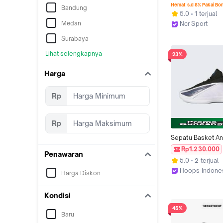
Original Kj3333
Hemat s.d 8% Pakai Bo
Bandung
5.0
1 terjual
Medan
Ncr Sport
Bandung
Surabaya
Lihat selengkapnya
23%
Harga
Rp
Rp
Sepatu Basket An
Anthony Edwars 2 
Rp1.230.000
Penawaran
Alphadawg - JQ2
5.0
2 terjual
Hoops Indone
Harga Diskon
Bandung
Kondisi
45%
Baru