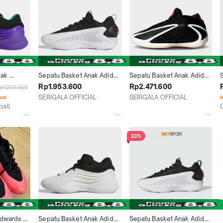
ak 
Sepatu Basket Anak Adidas 
Sepatu Basket Anak Adidas 
 Purple 
AE 1 Low JR Stormtrooper 
AE 2 J JR9377 *
A
Rp1.953.600
Rp2.471.600
p1.200.000
JQ6125 *
SERIGALA OFFICIAL
SERIGALA OFFICIAL
nus
H
all
Jakarta Timur
Jakarta Timur
23%
dwards 
Sepatu Basket Anak Adidas 
Sepatu Basket Anak Adidas 