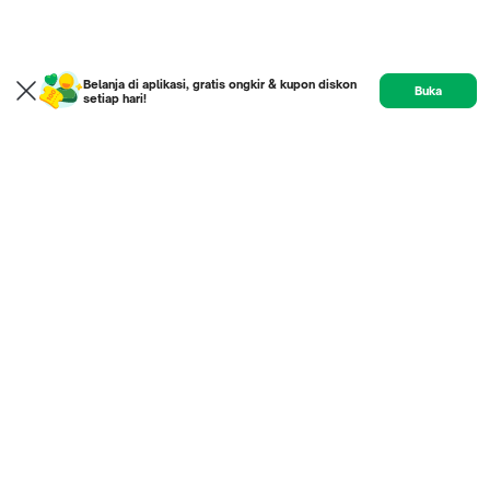
Belanja di aplikasi, gratis ongkir & kupon diskon
Buka
setiap hari!