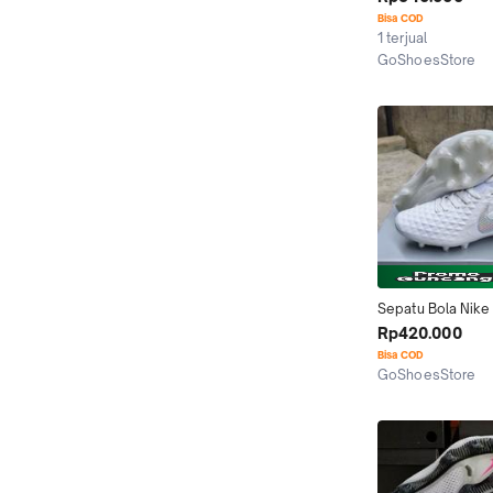
ELITE PUTIH HITA
Bisa COD
ANTICLOG
1 terjual
GoShoesStore
Tangerang
Sepatu Bola Nike
Legend8 Putih Ful
Rp420.000
Fg Legend 8
Bisa COD
GoShoesStore
Tangerang