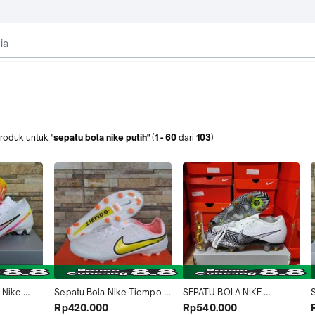
roduk
untuk
"sepatu bola nike putih"
(
1
-
60
dari
103
)
Nike 
Sepatu Bola Nike Tiempo 
SEPATU BOLA NIKE 
Elite Putih 
Legend9 Putih Kuning 
MERCURIAL VAPOR13 ELITE 
S
Rp420.000
Rp540.000