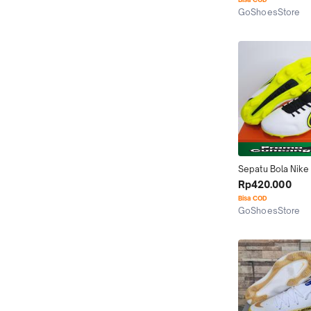
GoShoesStore
Tangerang
Sepatu Bola Nike
Legend9 Putih Ku
Rp420.000
White Yellow Fg 
Bisa COD
GoShoesStore
Tangerang