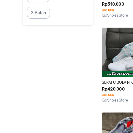
vapor15 Elite Air 
Rp510.000
Biru 2 Fg
Bisa COD
3 Bulan
GoShoesStore
Tangerang
SEPATU BOLA NIK
PHANTOM VENOM
Rp420.000
PUTIH FG - SEPATU
Bisa COD
SOCCER
GoShoesStore
Tangerang