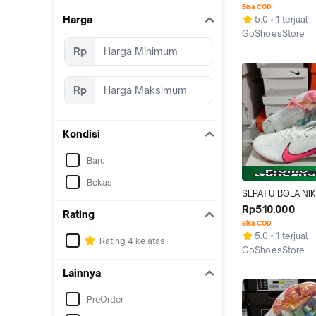
White Pink Fg
Bisa COD
Harga
5.0
1 terjual
GoShoesStore
Tangerang
Rp
Rp
Kondisi
Baru
Bekas
SEPATU BOLA NIK
MERCURIAL SUPE
Rp510.000
Rating
ELITE PUTIH FLAS
Bisa COD
CRIMSON FG
5.0
1 terjual
Rating 4 ke atas
GoShoesStore
Tangerang
Lainnya
PreOrder