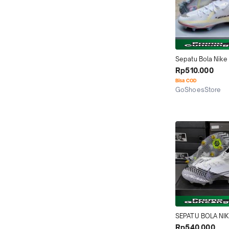
Sepatu Bola Nike
Gt2 Elite Rawdaci
Rp510.000
White Fg
Bisa COD
GoShoesStore
Tangerang
SEPATU BOLA NIK
MERCURIAL SUPE
Rp540.000