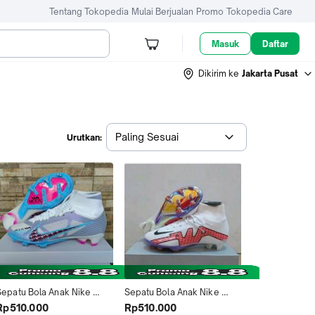
Tentang Tokopedia
Mulai Berjualan
Promo
Tokopedia Care
Masuk
Daftar
Dikirim ke
Jakarta Pusat
Paling Sesuai
Urutkan:
Sepatu Bola Anak Nike 
Sepatu Bola Anak Nike 
uperfly9 Elite Putih Biru 
Superfly9 Elite Putih Merah 
Rp510.000
Rp510.000