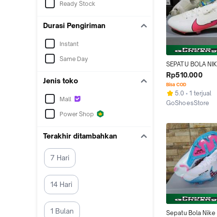
Ready Stock
Durasi Pengiriman
Instant
Same Day
SEPATU BOLA NIK
MERCURIAL VAPOR
Rp510.000
Jenis toko
FLASH CRIMSON 
Bisa COD
5.0
1 terjual
Mall
GoShoesStore
Tangerang
Power Shop
Terakhir ditambahkan
7 Hari
14 Hari
1 Bulan
Sepatu Bola Nike 