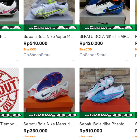
E 
Sepatu Bola Nike Vapor14 
SEPATU BOLA NIKE TIEMPO 
ADEMY 
Elite Safari Putih White 
LEGEND8 PUTIH BIRU FG - 
Rp540.000
Rp420.000
 FG - 
anticlog Ac
SEPATU NIKE - SOCCER
Bisa COD
Bisa COD
H
GoShoesStore
GoShoesStore
Tangerang
Tangerang
 Tiempo 
Sepatu Bola Nike Mercurial 
Sepatu Bola Nike Phantom 
te Volt 
Vapor15 Academy Putih 
GX Elite Putih Biru White 
Rp360.000
Rp510.000
ga
Merah White Red Fg
Blue Fg
Bisa COD
Bisa COD
B