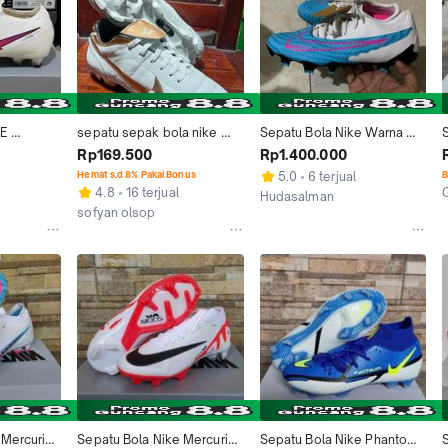
E 
sepatu sepak bola nike 
Sepatu Bola Nike Warna 
13 ELITE 
putih full kulit asli
Putih Biru
Rp169.500
Rp1.400.000
PUTIH FG
Hemat s.d 8% Pakai Bonus
5.0
6 terjual
B
4.8
16 terjual
Hudasalman
sofyan olsop
Makassar
Bandung
Mercurial 
Sepatu Bola Nike Mercurial 
Sepatu Bola Nike Phantom 