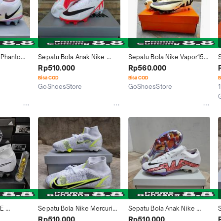
 Phantom 
Sepatu Bola Anak Nike 
Sepatu Bola Nike Vapor15 
ous Putih 
Superfly9 Elite Putih Oren 
Elite Anticlog Putih Hitam 
Rp510.000
Rp560.000
White Orange Fg
White Black Tema Sand Ac
Bisa COD
Bisa COD
B
GoShoesStore
GoShoesStore
1
Tangerang
Tangerang
E 
Sepatu Bola Nike Mercurial 
Sepatu Bola Anak Nike 
RFLY7 
Superfly8 Elite Safari Putih 
Mercurial vapor15 Elite Putih 
V
Rp510.000
Rp510.000