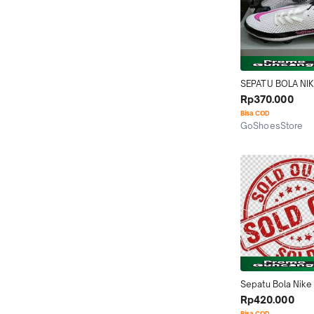
SEPATU BOLA NIK
PHANTOM GT AC
Rp370.000
PUTIH PINK BLAST
Bisa COD
SEPATU NIKE
GoShoesStore
Tangerang
Sepatu Bola Nike
Legend9 Putih Whi
Rp420.000
Fg Soccer Olahra
Bisa COD