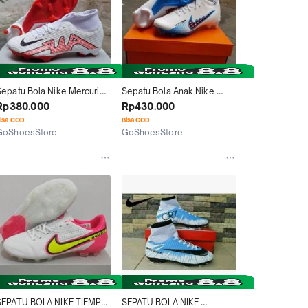
Sepatu Bola Nike Mercurial 
Sepatu Bola Anak Nike 
Superfly9 Academy Putih 
Mercurial vapor15 Academy 
Rp380.000
Rp430.000
Merah White Red Fg
Putih White Blue Fg
isa COD
Bisa COD
GoShoesStore
GoShoesStore
Tangerang
Tangerang
SEPATU BOLA NIKE TIEMPO 
SEPATU BOLA NIKE 