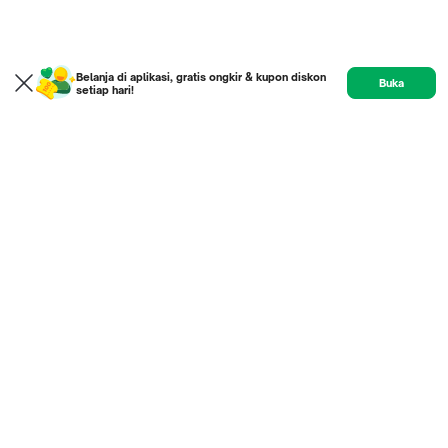
Belanja di aplikasi, gratis ongkir & kupon diskon
Buka
setiap hari!