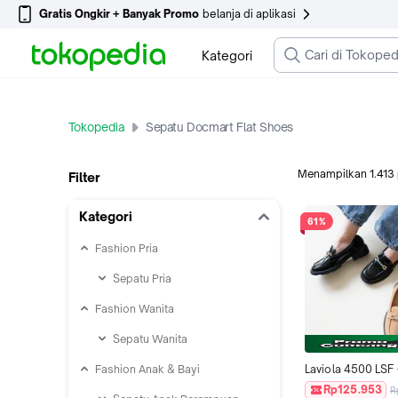
Gratis Ongkir + Banyak Promo
belanja di aplikasi
Kategori
Tokopedia
Sepatu Docmart Flat Shoes
Menampilkan
1.413
Filter
Kategori
61%
Fashion Pria
Sepatu Pria
Fashion Wanita
Sepatu Wanita
Fashion Anak & Bayi
Laviola 4500 LSF 
Loafers Docmart F
Rp125.953
R