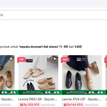
produk
untuk
"sepatu docmart flat shoes"
(
1
-
60
dari
1.413
)
14%
48%
- Sepatu 
Laviola 5169 LSK - Sepatu 
Laviola 4724 LSF - Sepatu 
L
lat 
Loafers Docmart Flat 
Loafers Docmart Flat Black 
Rp308.910
Rp144.900
p319.900
Rp359.900
Rp279.900