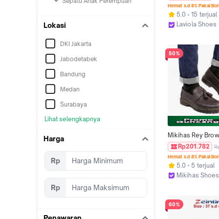
Sepatu Anak Perempuan
Wanita Apricot da
Hemat s.d 8% Pakai Bo
Shoes Kerja
5.0
15 terjual
Laviola Shoes
Lokasi
Jakarta Barat
DKI Jakarta
50%
Jabodetabek
Bandung
Medan
Surabaya
Lihat selengkapnya
Mikihas Rey Brown
Harga
Docmart Pria Loaf
Rp201.782
R
On Cokelat - Kerja
Hemat s.d 8% Pakai Bo
Rp
Flat Shoes Style Ou
5.0
5 terjual
Sintetis Premium An
Mikihas Shoe
Karet
Kab. Bandung
Rp
60%
Penawaran