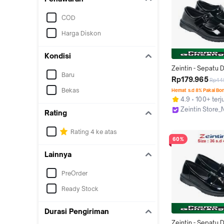
COD
Harga Diskon
Kondisi
Zeintin - Sepatu 
Baru
Wanita Pantofel K
Rp179.965
Rp44
Formal Loapers An
Bekas
Hemat s.d 8% Pakai Bo
flat shoes lecet
4.9
100+ terj
Zeintin Store
Rating
Jakarta Selata
Rating 4 ke atas
60%
Lainnya
PreOrder
Ready Stock
Durasi Pengiriman
Zeintin - Sepatu 