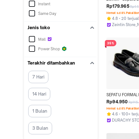
Instant
Formal Loapers Pa
Rp179.965
Rp44
Wanita KH flat sho
Same Day
Hemat s.d 8% Pakai Bo
lecet
4.8
20 terjual
Zeintin Store
Jenis toko
Jakarta Selata
Mall
35%
Power Shop
Terakhir ditambahkan
7 Hari
14 Hari
SEPATU FORMAL P
CASUAL LOAFERS 
Rp94.950
Rp145
SEPATU SLIP ON
Hemat s.d 8% Pakai Bo
1 Bulan
KULIT HITAM | DU
4.6
100+ terj
oxford docmart s
DURACHY ST
korean style Kare
Kab. Mojokert
3 Bulan
Flat