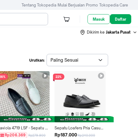
Tentang Tokopedia
Mulai Berjualan
Promo
Tokopedia Care
Masuk
Daftar
Dikirim ke
Jakarta Pusat
Paling Sesuai
Urutkan:
26%
22%
aviola 4719 LSF - Sepatu 
Sepatu Loafers Pria Casual 
Loafers Docmart Flat Black 
Guzze Antonio Slip on 
Rp187.000
Rp206.369
Rp279.900
Rp240.000