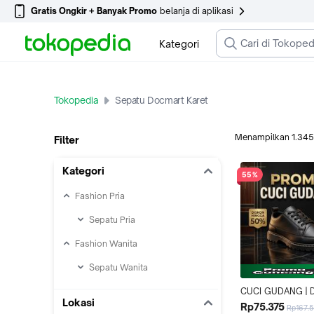
Gratis Ongkir + Banyak Promo
belanja di aplikasi
Kategori
Tokopedia
Sepatu Docmart Karet
Menampilkan
1.345
Filter
Kategori
55%
Fashion Pria
Sepatu Pria
Fashion Wanita
Sepatu Wanita
CUCI GUDANG | 
Lokasi
Sepatu Pria Formal
Rp75.375
Rp167.