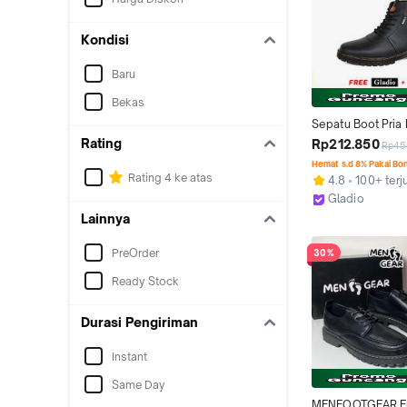
Kondisi
Baru
Bekas
Sepatu Boot Pria 
Pria Sepatu Boots K
Rating
Rp212.850
Rp45
Formal Original Gl
Hemat s.d 8% Pakai Bo
Omega Hitam Kare
Rating 4 ke atas
4.8
100+ terj
Black
Gladio
Kab. Garut
Lainnya
PreOrder
30%
Ready Stock
Durasi Pengiriman
Instant
Same Day
MENFOOTGEAR Fri