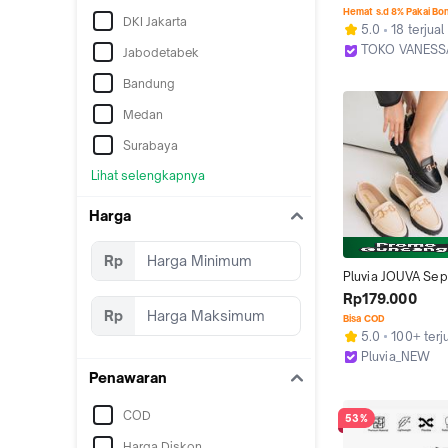
Casual Kulit Sintet
Hemat s.d 8% Pakai Bo
DKI Jakarta
Outsole Karet Dija
5.0
18 terjual
39-43 Hitam Kere
TOKO VANESS
Jabodetabek
Baru Terbaru Sepa
Kab. Mojokert
untuk Kerja dan Ca
Bandung
Pantofel, Shoes
Medan
Surabaya
Lihat selengkapnya
Harga
Rp
Pluvia JOUVA Sepa
Docmart Wanita L
Rp179.000
Shoes Karet Sne
Rp
Bisa COD
5.0
100+ terj
Pluvia_NEW
Bogor
Penawaran
COD
53%
Harga Diskon