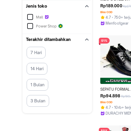
Sepatu Pantofel Pr
Rp189.000
Jenis toko
Rp27
Original Sepatu S
Bisa COD
Sepatu Kerja For
Mall
4.7
750+ terj
Docmart Hitam Bla
Menfootgear
Shoes
Power Shop
Tangerang
Terakhir ditambahkan
51%
7 Hari
14 Hari
1 Bulan
SEPATU FORMAL 
DOCMART PRIA / 
Rp94.898
Rp195
PANTOFEL PRIA HI
3 Bulan
Bisa COD
DURACHY.ID Shoe
4.7
10rb+ terj
DURACHY ME
Kab. Mojokert
50%