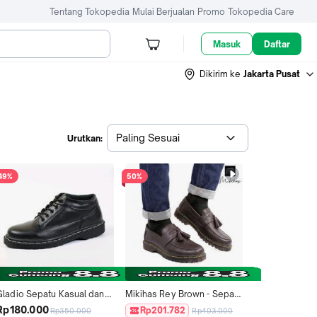
Tentang Tokopedia
Mulai Berjualan
Promo
Tokopedia Care
Masuk
Daftar
Dikirim ke
Jakarta Pusat
Paling Sesuai
Urutkan:
49%
50%
Gladio Sepatu Kasual dan 
Mikihas Rey Brown - Sepatu 
Formal Pria Hitam Docmart 
Docmart Pria Loafers Slip-
Rp180.000
Rp201.782
Rp350.000
Rp403.000