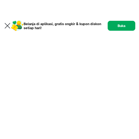
Belanja di aplikasi, gratis ongkir & kupon diskon
Buka
setiap hari!