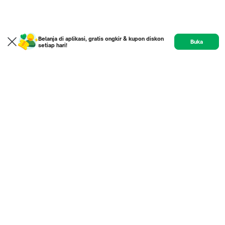
Belanja di aplikasi, gratis ongkir & kupon diskon
Buka
setiap hari!