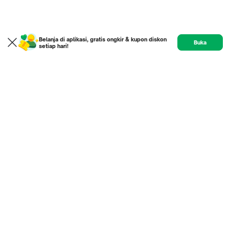
Belanja di aplikasi, gratis ongkir & kupon diskon
Buka
setiap hari!