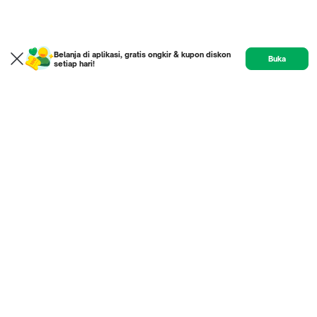
Belanja di aplikasi, gratis ongkir & kupon diskon
Buka
setiap hari!