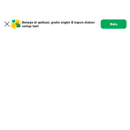
Belanja di aplikasi, gratis ongkir & kupon diskon
Buka
setiap hari!