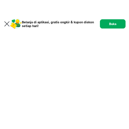
Belanja di aplikasi, gratis ongkir & kupon diskon
Buka
setiap hari!