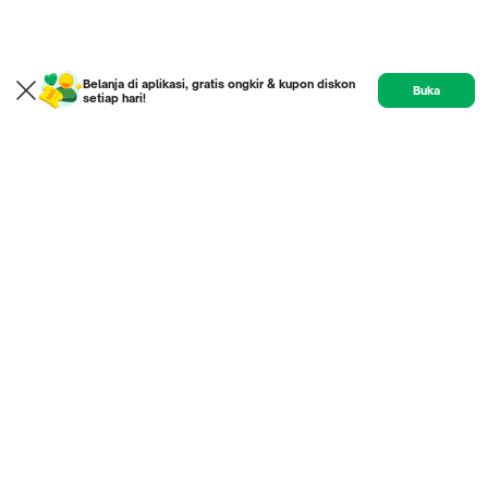
Belanja di aplikasi, gratis ongkir & kupon diskon
Buka
setiap hari!