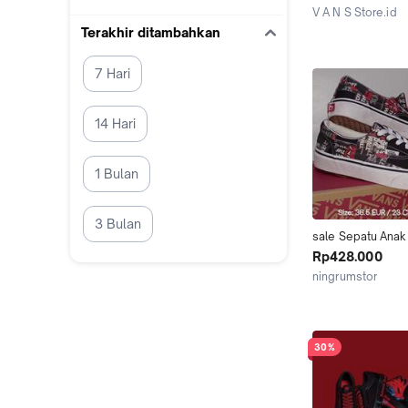
Merah Pt Navya R
V A N S Store.id
Replaced Box Wan
Jakarta Barat
Terakhir ditambahkan
Woman Girl Ori S
Laki Laki (Best Qu
7 Hari
14 Hari
1 Bulan
3 Bulan
sale Sepatu Anak 
Packing Tape Orig
Rp428.000
Classic Black Hit
ningrumstor
Merah PT Navya R
Kab. Bekasi
Replaced Box Wan
Woman Girl Ori S
Laki Laki
30%