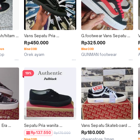
h/hitam 
Vans Sepatu Pria 
G.footwear Vans Sepatu 
Serbaguna Okeoke Yo 
Gumbung Retro Klasik 
P
Rp450.000
Rp325.000
Hitam Merah Biru Dan Ungu
Keren Shoes Kasual Merah 
nus
Bisa COD
Bisa COD
B
Hitam Putih
hop
Orek ayam
GUNMAN footwear
Kab. Bantul
Kab. Bandung
19%
Era 
Sepatu Pria wanita 
Vans Sepatu Skateboard 
inal Og 
Sneakers VANS AUTHENTIC 
Off The Wall Hitam Putih 
Rp180.000
Rp137.550
Rp170.000
am Red 
Fullblack / Vans red Merah 
Dengan Logo Merah Dan 
cheapstore.2man
H
Bisa COD