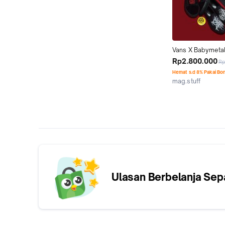
Vans X Babymetal
Skool Original 10
Rp2.800.000
Rp
Sneakers Hitam M
Hemat s.d 8% Pakai Bo
dengan Desain Gr
mag.stuff
Kab. Sragen
Ulasan Berbelanja
Sep