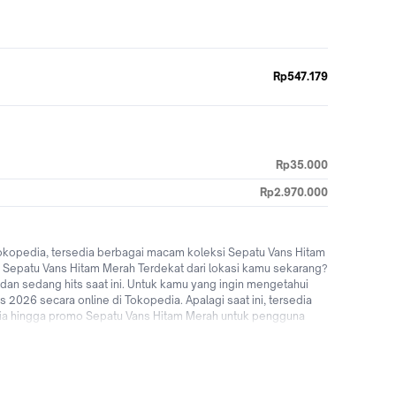
Rp547.179
Rp35.000
Rp2.970.000
okopedia, tersedia berbagai macam koleksi Sepatu Vans Hitam
ko Sepatu Vans Hitam Merah Terdekat dari lokasi kamu sekarang?
an sedang hits saat ini. Untuk kamu yang ingin mengetahui
2026 secara online di Tokopedia. Apalagi saat ini, tersedia
nesia hingga promo Sepatu Vans Hitam Merah untuk pengguna
h terbaik online di Tokopedia! Jual & beli Sepatu Vans Hitam