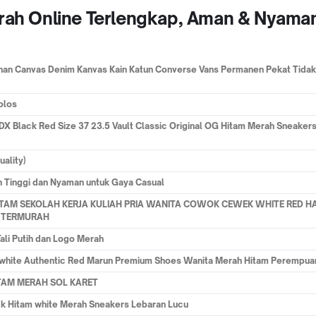
erah Online Terlengkap, Aman & Nyama
ahan Canvas Denim Kanvas Kain Katun Converse Vans Permanen Pekat Tidak
olos
X Black Red Size 37 23.5 Vault Classic Original OG Hitam Merah Sneakers
uality)
 Tinggi dan Nyaman untuk Gaya Casual
ITAM SEKOLAH KERJA KULIAH PRIA WANITA COWOK CEWEK WHITE RED 
U TERMURAH
ali Putih dan Logo Merah
k white Authentic Red Marun Premium Shoes Wanita Merah Hitam Perempua
ITAM MERAH SOL KARET
ack Hitam white Merah Sneakers Lebaran Lucu