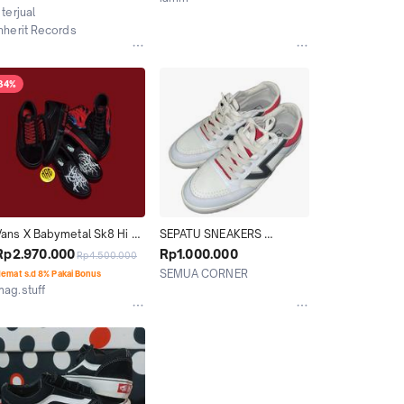
Merah Duracap Skate 
Casual
 terjual
Kab. Tegal
Shoes Sneaker Burgundy 
Inherit Records
High Old Skool School 
Jakarta Selatan
Oldskool Original OG Ultra 
Cush HD Pink size 42 27
34%
Vans X Babymetal Sk8 Hi 
SEPATU SNEAKERS 
Original 100% Sepatu 
ORIGINAL VANS LANGKA 
Rp2.970.000
Rp1.000.000
Rp4.500.000
Sneakers Hitam Merah 
LOWLAND CC UKURAN 
SEMUA CORNER
emat s.d 8% Pakai Bonus
dengan Desain Grafis Unik 
42,5 PUTIH MERAH HITAM 
mag.stuff
Jakarta Selatan
dan Nyaman untuk 
ABU ABU
Kab. Sragen
Pengguna