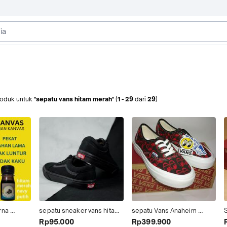
roduk
untuk
"sepatu vans hitam merah"
(
1
-
29
dari
29
)
na 
sepatu sneaker vans hitam 
sepatu Vans Anaheim 
s Topi 
full hitam abu biru merah 
Authentic x MoonEyes 
Rp95.000
Rp399.900