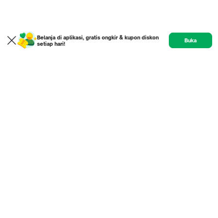
Belanja di aplikasi, gratis ongkir & kupon diskon
Buka
setiap hari!