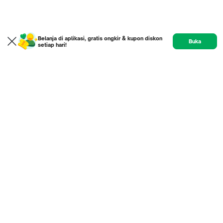
Belanja di aplikasi, gratis ongkir & kupon diskon
Buka
setiap hari!