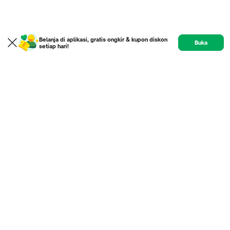
Belanja di aplikasi, gratis ongkir & kupon diskon
Buka
setiap hari!