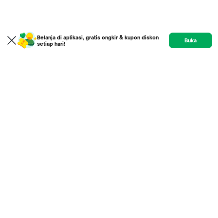
Belanja di aplikasi, gratis ongkir & kupon diskon
Buka
setiap hari!