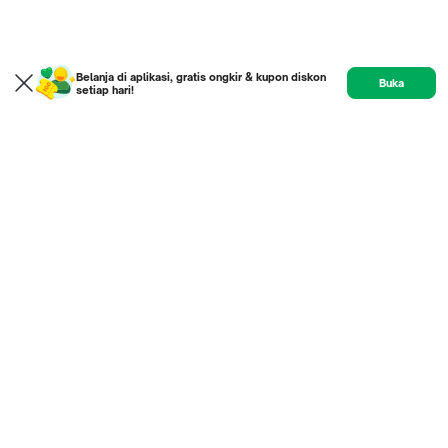
Belanja di aplikasi, gratis ongkir & kupon diskon
Buka
setiap hari!