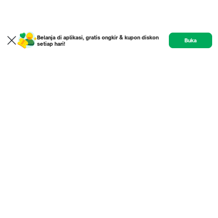
Belanja di aplikasi, gratis ongkir & kupon diskon
Buka
setiap hari!