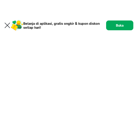
Belanja di aplikasi, gratis ongkir & kupon diskon
Buka
setiap hari!