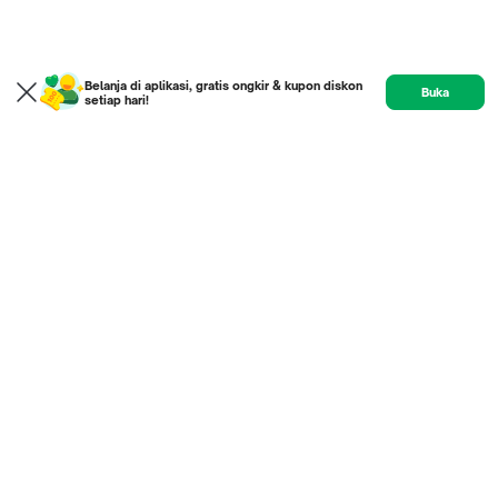
Belanja di aplikasi, gratis ongkir & kupon diskon
Buka
setiap hari!