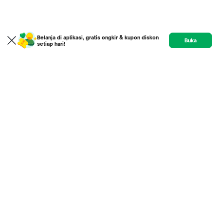
Belanja di aplikasi, gratis ongkir & kupon diskon
Buka
setiap hari!