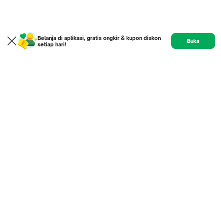
Belanja di aplikasi, gratis ongkir & kupon diskon
Buka
setiap hari!