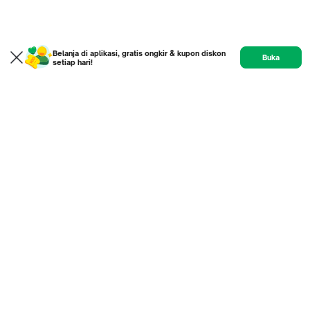
Belanja di aplikasi, gratis ongkir & kupon diskon
Buka
setiap hari!