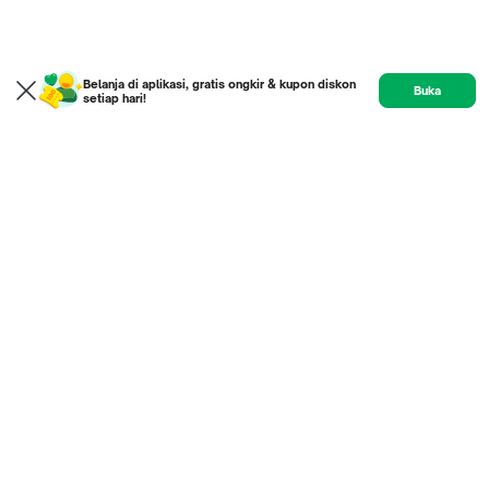
Belanja di aplikasi, gratis ongkir & kupon diskon
Buka
setiap hari!