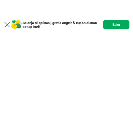
Belanja di aplikasi, gratis ongkir & kupon diskon
Buka
setiap hari!