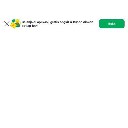
Belanja di aplikasi, gratis ongkir & kupon diskon
Buka
setiap hari!