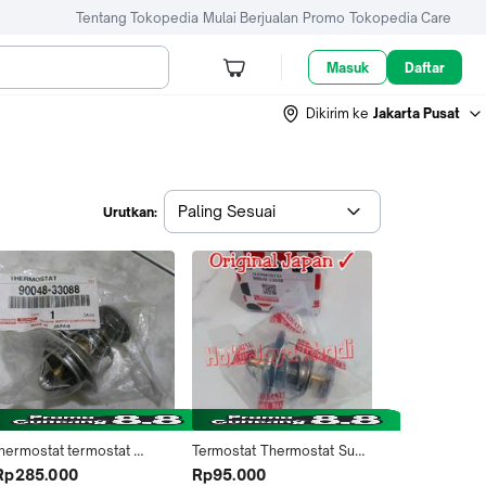
Tentang Tokopedia
Mulai Berjualan
Promo
Tokopedia Care
Masuk
Daftar
Dikirim ke
Jakarta Pusat
Paling Sesuai
Urutkan:
thermostat termostat 
Termostat Thermostat Suhu 
vanza xenia rush terios 
Radiator Avanza Xenia 2004 
Rp285.000
Rp95.000