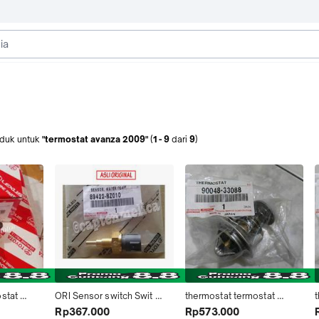
duk
untuk
"termostat avanza 2009"
(
1
-
9
dari
9
)
stat 
ORI Sensor switch Swit 
thermostat termostat 
05 2006 
Sensor panas Suhu mesin 
avanza xenia rush terios 
a
Rp367.000
Rp573.000