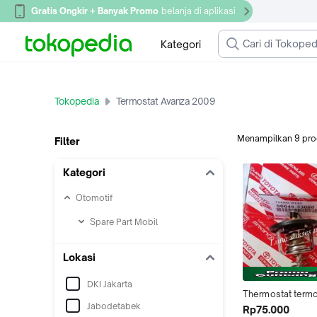
Gratis Ongkir + Banyak Promo
belanja di aplikasi
Kategori
Tokopedia
Termostat Avanza 2009
Menampilkan
9
pro
Filter
Kategori
Otomotif
Spare Part Mobil
Lokasi
DKI Jakarta
Thermostat termo
Jabodetabek
AVANZA XENIA 20
Rp75.000