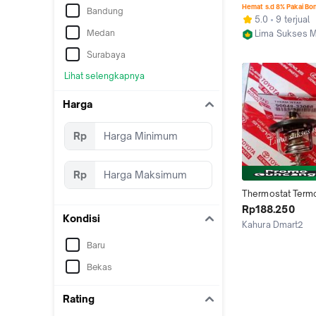
2007 2008 2009 
Hemat s.d 8% Pakai Bo
Bandung
5.0
9 terjual
Medan
Lima Sukses M
Jakarta Pusat
Surabaya
Lihat selengkapnya
Harga
Rp
Rp
Thermostat Termo
Avanza Xenia 200
Rp188.250
Kondisi
2007 2008 2009 
Kahura Dmart2
Jakarta Pusat
Baru
Bekas
Rating