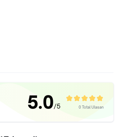
5.0
/5
0 Total Ulasan