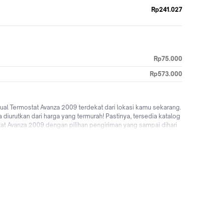
Rp241.027
Rp75.000
Rp573.000
al Termostat Avanza 2009 terdekat dari lokasi kamu sekarang.
diurutkan dari harga yang termurah! Pastinya, tersedia katalog
t Avanza 2009 dengan pilihan pengiriman yang sampai dihari
2009 untuk pengguna baru! Tunggu apalagi? Yuk jual & beli