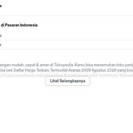
a
di Pasaran Indonesia
a
a
dengan mudah, cepat & aman di Tokopedia. Kamu bisa menemukan toko penju
isa cek Daftar Harga Terbaru Termostat Avanza 2009 Agustus 2026 yang bisa 
ati juga pengalaman menyenangkan & lebih hemat untuk berbelanja Termosta
Lihat Selengkapnya
sa cicilan 0% dari berbagai bank di Indonesia hingga promo Termostat Avanza 
un dimanapun di Tokopedia sekarang!