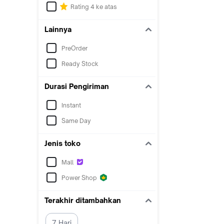
Rating 4 ke atas
Lainnya
PreOrder
Ready Stock
Durasi Pengiriman
Instant
Same Day
Jenis toko
Mall
Power Shop
Terakhir ditambahkan
7 Hari