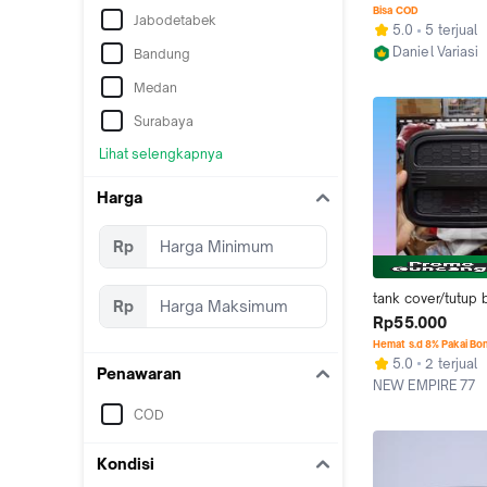
COVER / TUTUP B
Bisa COD
Jabodetabek
KARIMUN WAGON 
5.0
5 terjual
DATSUN GO + ERT
Daniel Variasi
Bandung
NEW
Kab. Jepara
Medan
Surabaya
Lihat selengkapnya
Harga
Rp
tank cover/tutup 
Rp
mobil datsun go 
Rp55.000
Hemat s.d 8% Pakai Bo
5.0
2 terjual
Penawaran
NEW EMPIRE 77
Jakarta Barat
COD
Kondisi