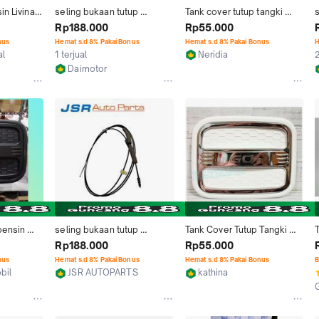
n Livina 
seling bukaan tutup 
Tank cover tutup tangki 
no Xtrail 
bensin/cable fuel open 
bensin mobil DATSUN GO 
d
Rp188.000
Rp55.000
datsun go 2 baris original
luxury white
o
nus
Hemat s.d 8% Pakai Bonus
Hemat s.d 8% Pakai Bonus
H
al
1 terjual
Neridia
2
Jakarta Pusat
Daimotor
Kab. Bekasi
bensin 
seling bukaan tutup 
Tank Cover Tutup Tangki 
hitam
bensin/cable fuel open 
Bensin Mobil Datsun Go 
Rp188.000
Rp55.000
datsun go 2 baris original
Luxury White
nus
Hemat s.d 8% Pakai Bonus
Hemat s.d 8% Pakai Bonus
B
bil
JSR AUTOPARTS
kathina
Kab. Bekasi
Jakarta Pusat