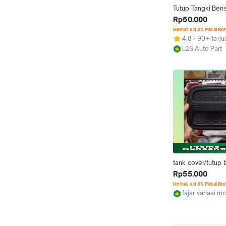
Tutup Tangki Bensi
March Serena Terra
Rp50.000
Juke Datsun Go
Hemat s.d 8% Pakai Bo
4.8
90+ terju
L2S Auto Part
Jakarta Pusat
tank cover/tutup 
mobil datsun go 
Rp55.000
Hemat s.d 8% Pakai Bo
fajar variasi mo
Jakarta Barat