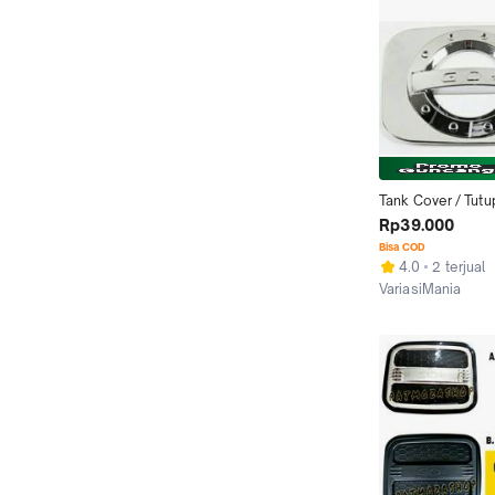
Tank Cover / Tutu
Datsun GO+
Rp39.000
Bisa COD
4.0
2 terjual
VariasiMania
Jakarta Utara