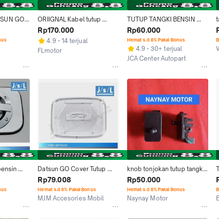
SUN GO+ 
ORIIGNAL Kabel tutup 
TUTUP TANGKI BENSIN 
t
 TANGKI 
tangki bensin datsun go
TERANO SERENA LIVINA 
Rp170.000
Rp60.000
MARCH JUKE XTRAIL 
nus
4.9
14 terjual
Hemat s.d 8% Pakai Bonus
B
DATSUN GO
4.9
30+ terjual
FLmotor
JCA Center Autopart
Tangerang Selatan
Jakarta Pusat
ensin 
Datsun GO Cover Tutup 
knob tonjokan tutup tangki 
Bensin JSL/Tank Cover 
bensin Nissan march 2013 
Rp79.008
Rp50.000
Elegant Chrome
Datsun go ori
nus
Hemat s.d 8% Pakai Bonus
Hemat s.d 8% Pakai Bonus
B
MJM Accesories Mobil
Naynay Motor
Depok
Bekasi