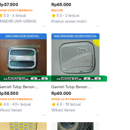
TUTUP TANGKI BENSIN 
Tangki bensin DATSUN GO 
Rp57.500
Rp65.000
DATSUN GO HITAM DOFF
putih
emat s.d 8% Pakai Bonus
Bisa COD
5.0
3 terjual
5.0
2 terjual
MANDIRI JAYA VARIASI
Khairun variasi mobil
Tangerang
Jakarta Pusat
Garnish Tutup Bensin 
Garnish Tutup Bensin 
Luxury Mobil Datsun Go+ 
Model Exlusive Mobil 
Rp58.500
Rp60.000
Panca
Datsun Go+ Panca
emat s.d 8% Pakai Bonus
Hemat s.d 8% Pakai Bonus
4.6
40+ terjual
4.6
19 terjual
Wikarz Variasi
Wikarz Variasi
Tangerang
Tangerang