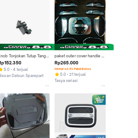
Knob Tonjokan Tutup Tangki 
paket outer cover handle 
Bensin Datsun Go dan 
dan tutup bensin Datsun go 
Rp152.350
Rp265.000
Cross Original Genuine
chrome
5.0
4 terjual
Hemat s.d 8% Pakai Bonus
5.0
21 terjual
Nissan Datsun Sparepart Center
Tasya variasi
Surabaya
Jakarta Pusat