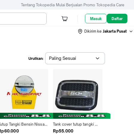
Tentang Tokopedia
Mulai Berjualan
Promo
Tokopedia Care
Masuk
Daftar
Dikirim ke
Jakarta Pusat
Paling Sesuai
Urutkan:
Tutup Tangki Bensin Nissan 
Tank cover tutup tangki 
Livina March Juke Serena 
bensin mobil Datsun Go 
Rp60.000
Rp55.000