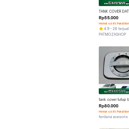
TANK COVER DAT
EXCLUSIVE TUTUP
Rp55.000
BENSIN
Hemat s.d 8% Pakai Bo
4.9
26 terjual
PATMOZASHOP
Jakarta Barat
tank cover tutup b
Datsun go
Rp80.000
Hemat s.d 8% Pakai Bo
ferdana acesoris
Jakarta Barat