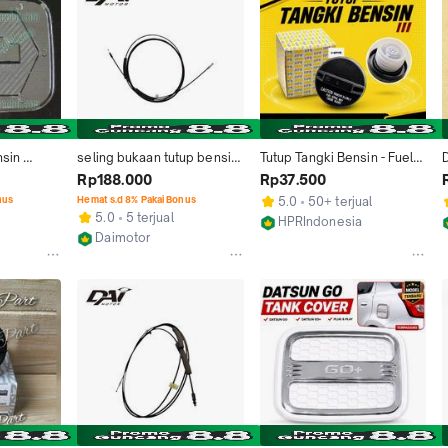
sin 
seling bukaan tutup bensin 
Tutup Tangki Bensin - Fuel 
il 
datsun go plus 3 baris 
Tank Cap Datsun Go Panca
Rp188.000
Rp37.500
a
original
B
nus
Hemat s.d 8% Pakai Bonus
5.0
50+ terjual
5.0
5 terjual
HPRIndonesia
Daimotor
Jakarta Utara
Kab. Bekasi