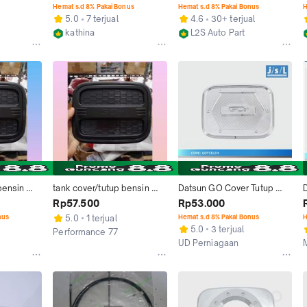
ENSIN 
Luxury Hitam
SERENA TERRANO JUKE 
T
Hemat s.d 8% Pakai Bonus
Hemat s.d 8% Pakai Bonus
H
R VIOS 
XTRAIL DATSUN GO TEANA 
5.0
7 terjual
4.6
30+ terjual
IGA ALL 
Car
kathina
L2S Auto Part
Jakarta Pusat
Jakarta Pusat
bensin 
tank cover/tutup bensin 
Datsun GO Cover Tutup 
hitam
mobil datsun go hitam
Bensin JSL/Tank Cover 
Rp57.500
Rp53.000
Elegant Chrome C
nus
5.0
1 terjual
Hemat s.d 8% Pakai Bonus
H
5.0
3 terjual
Performance 77
UD Perniagaan
Jakarta Barat
Surabaya