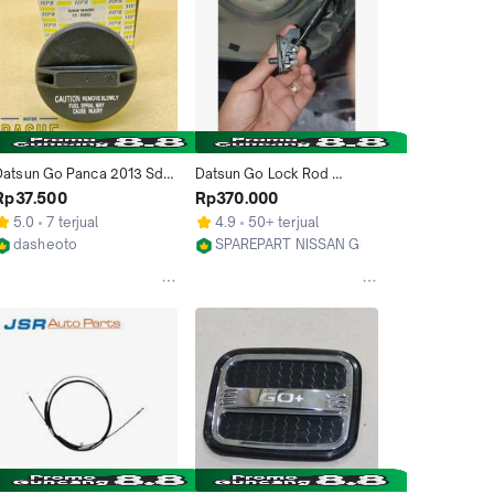
Datsun Go Panca 2013 Sd 
Datsun Go Lock Rod 
2019 Tutup Tangki Bahan 
Tonjokan Knob Pembuka 
Rp37.500
Rp370.000
akar Bensin Solar Fuel 
Tutup Tangki Bensin Nissan
5.0
7 terjual
4.9
50+ terjual
Tank Cap
dasheoto
SPAREPART NISSAN GENUINE
Jakarta Utara
Jakarta Pusat