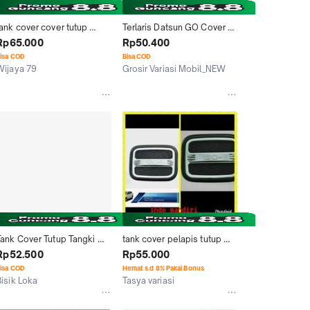
ank cover cover tutup 
Terlaris Datsun GO Cover 
bensin Datsun Go+
Tutup Bensin JSL/Tank 
Rp65.000
Rp50.400
Cover Luxury Black
isa COD
Bisa COD
Wijaya 79
Grosir Variasi Mobil_NEW
Kab. Kudus
Jakarta Pusat
Tank Cover Tutup Tangki 
tank cover pelapis tutup 
Bensin Datsun Go
tangki bensin Mobil Datsun 
Rp52.500
Rp55.000
go hitam
isa COD
Hemat s.d 8% Pakai Bonus
Bisik Loka
Tasya variasi
Surabaya
Jakarta Pusat