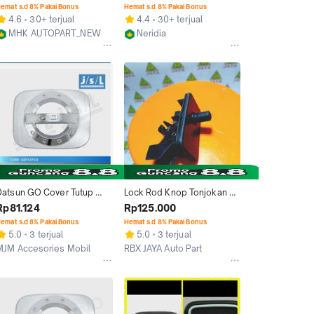
errano Xtrail Datsun Go 
luxury black
emat s.d 8% Pakai Bonus
Hemat s.d 8% Pakai Bonus
Teana
4.6
30+ terjual
4.4
30+ terjual
MHK AUTOPART_NEW
Neridia
Jakarta Pusat
Jakarta Pusat
Datsun GO Cover Tutup 
Lock Rod Knop Tonjokan 
Bensin JSL/Tank Cover 
Tombol Pembuka Tutup 
Rp81.124
Rp125.000
Sporty Chrome
Bensin Nissan Datsun Go 
emat s.d 8% Pakai Bonus
Hemat s.d 8% Pakai Bonus
Or
5.0
3 terjual
5.0
3 terjual
MJM Accesories Mobil
RBX JAYA Auto Part
Depok
Bekasi