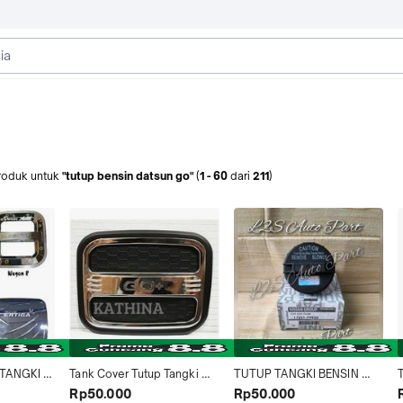
roduk
untuk
"tutup bensin datsun go"
(
1
-
60
dari
211
)
TANGKI 
Tank Cover Tutup Tangki 
TUTUP TANGKI BENSIN 
ANK 
Bensin Mobil Datsun Go 
NISSAN LIVINA MARCH 
Rp50.000
Rp50.000