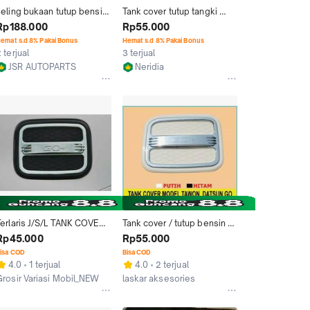
seling bukaan tutup bensin 
Tank cover tutup tangki 
atsun go plus 3 baris 
bensin mobil Datsun Go 
Rp188.000
Rp55.000
riginal
luxury black chrome
emat s.d 8% Pakai Bonus
Hemat s.d 8% Pakai Bonus
 terjual
3 terjual
JSR AUTOPARTS
Neridia
Kab. Bekasi
Jakarta Pusat
Terlaris J/S/L TANK COVER 
Tank cover / tutup bensin / 
TUTUP TANGKI BENSIN 
tengki / tangki nissan 
Rp45.000
Rp55.000
DATSUN GO + PANCA 
datsun go putih
isa COD
Bisa COD
HITAM
4.0
1 terjual
4.0
2 terjual
Grosir Variasi Mobil_NEW
laskar aksesories
Jakarta Pusat
Jakarta Utara