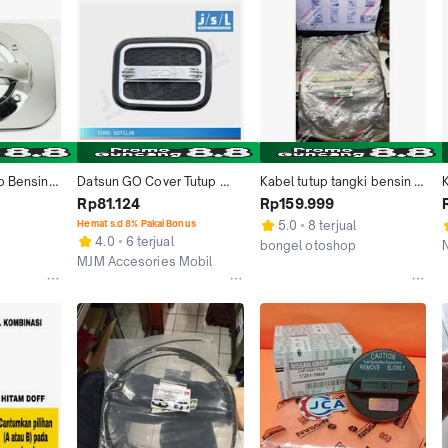
p Bensin 
Datsun GO Cover Tutup 
Kabel tutup tangki bensin 
Bensin JSL/Tank Cover 
datsun go
Rp81.124
Rp159.999
Luxury Black
Hemat s.d 8% Pakai Bonus
5.0
8 terjual
4.0
6 terjual
bongel otoshop
MJM Accesories Mobil
Jakarta Selatan
Depok