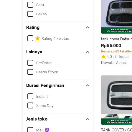
Baru
Bekas
Rating
Rating 4 ke atas
tank cover Datsun
luxury black chro
Rp55.000
tangki bensin
Lainnya
Hemat s.d 8% Pakai Bo
5.0
5 terjual
Dewata Variasi
PreOrder
Jakarta Pusat
Ready Stock
Durasi Pengiriman
Instant
Same Day
Jenis toko
Mall
TANK COVER / CO