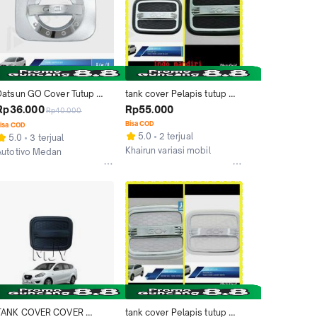
Datsun GO Cover Tutup 
tank cover Pelapis tutup 
Bensin JSL/Tank Cover 
Tangki bensin DATSUN GO 
Rp36.000
Rp55.000
Rp40.000
Sporty Chrome
hitam
Bisa COD
isa COD
5.0
2 terjual
5.0
3 terjual
Khairun variasi mobil
Autotivo Medan
Jakarta Pusat
Medan
TANK COVER COVER 
tank cover Pelapis tutup 