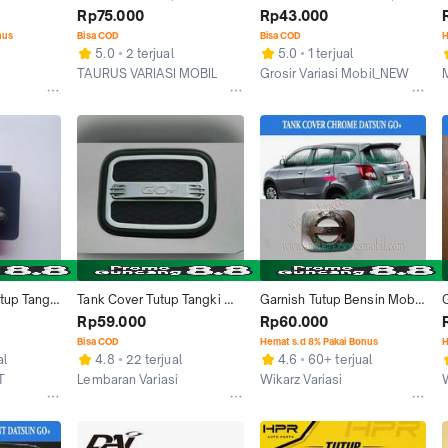
ATSUN 
Mobil NISSAN DATSUN GO
Bensin Tank Cover Luxury 
Rp75.000
Rp43.000
Black
nus
Bisa COD
Bisa COD
H
5.0
2 terjual
5.0
1 terjual
TAURUS VARIASI MOBIL
Grosir Variasi Mobil_NEW
Jakarta Timur
Jakarta Pusat
up Tangki 
Tank Cover Tutup Tangki 
Garnish Tutup Bensin Mobil 
c, Datsun 
Bensin Mobil Datsun Go+ 
Datsun Go+ Panca Chrome 
Rp59.000
Rp60.000
Go Plus Model Luxury
Sporty
Bisa COD
Hemat s.d 8% Pakai Bonus
H
al
4.8
22 terjual
4.6
60+ terjual
T
Lembaran Variasi
Wikarz Variasi
Jakarta Barat
Tangerang