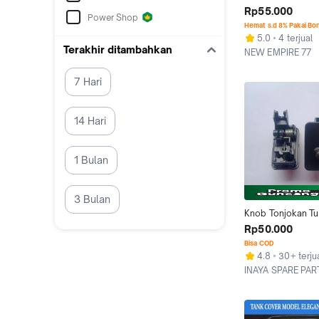
TUTUP BENSIN D
Rp55.000
Power Shop
GO HITAM
Hemat s.d 8% Pakai Bo
5.0
4 terjual
Terakhir ditambahkan
NEW EMPIRE 77
Jakarta Barat
7 Hari
14 Hari
1 Bulan
3 Bulan
Knob Tonjokan Tut
Bensin Nissan Mar
Rp50.000
Go Original
Bisa COD
4.8
30+ terju
INAYA SPARE PAR
Bekasi