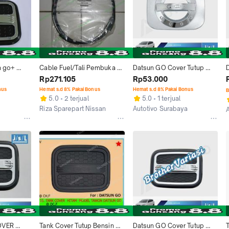
 go+ 
Cable Fuel/Tali Pembuka 
Datsun GO Cover Tutup 
me tutup 
Tutup Tangki Bensin Datsun 
Bensin JSL/Tank Cover 
Rp271.105
Rp53.000
Go/Go+/Cross Original
Sporty Chrome
nus
Hemat s.d 8% Pakai Bonus
Hemat s.d 8% Pakai Bonus
B
5.0
2 terjual
5.0
1 terjual
Riza Sparepart Nissan
Autotivo Surabaya
Makassar
Kab. Tangerang
VER 
Tank Cover Tutup Bensin 
Datsun GO Cover Tutup 