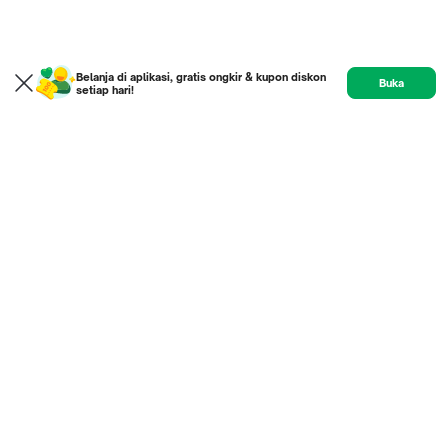
Belanja di aplikasi, gratis ongkir & kupon diskon
Buka
setiap hari!