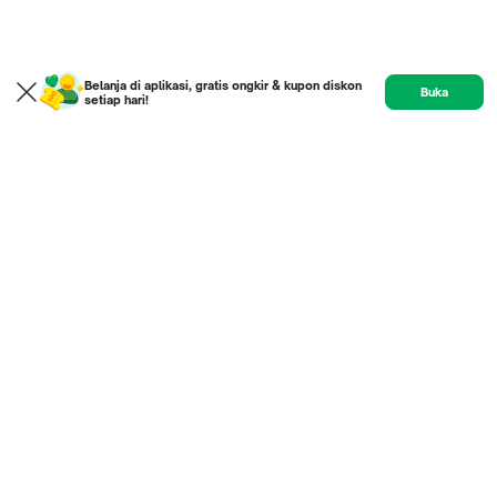
Belanja di aplikasi, gratis ongkir & kupon diskon
Buka
setiap hari!