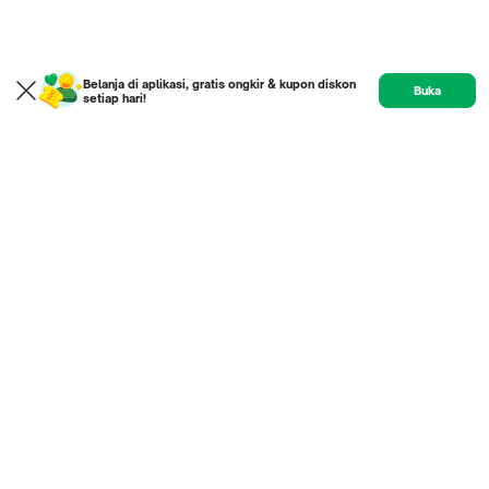
Belanja di aplikasi, gratis ongkir & kupon diskon
Buka
setiap hari!