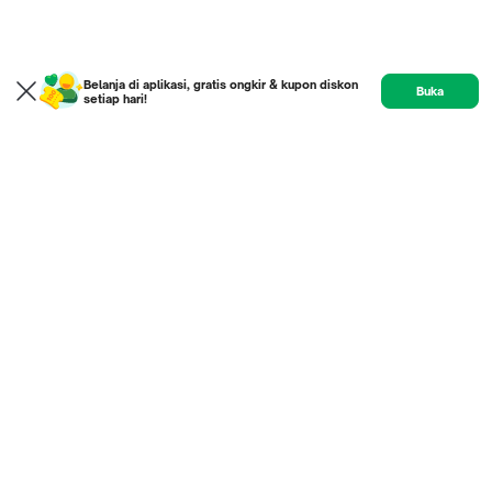
Belanja di aplikasi, gratis ongkir & kupon diskon
Buka
setiap hari!