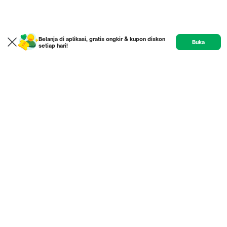
Belanja di aplikasi, gratis ongkir & kupon diskon
Buka
setiap hari!