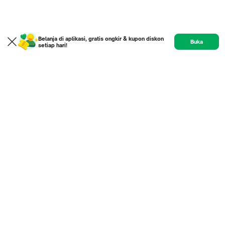
Belanja di aplikasi, gratis ongkir & kupon diskon
Buka
setiap hari!