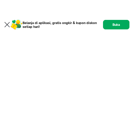
Belanja di aplikasi, gratis ongkir & kupon diskon
Buka
setiap hari!