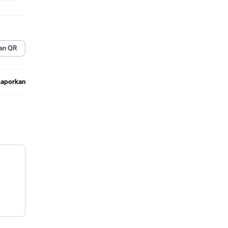
n
an QR
ditarik
Laporkan