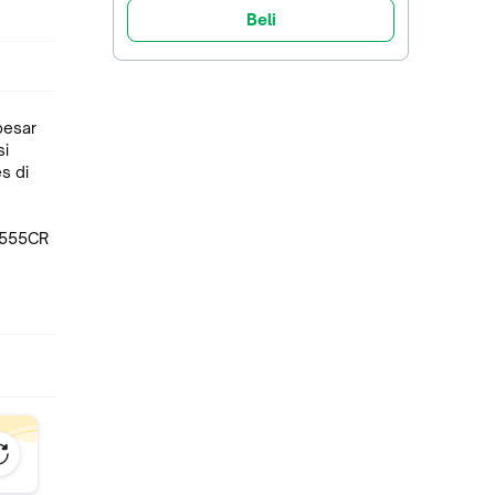
Beli
besar
si
s di
00555CR
ITARIK
pat
au.