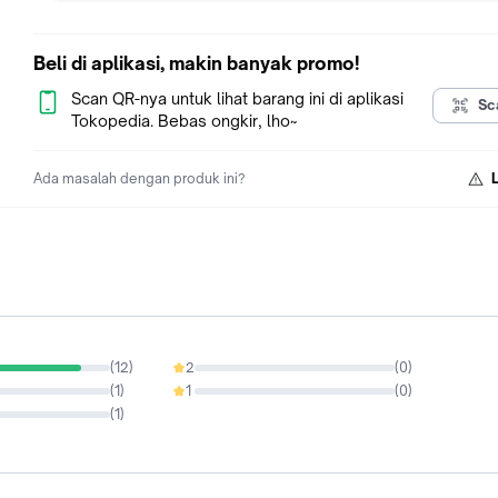
Sudah termasuk 2 pcs selang fleksibel stainless panas dingi
panjang 40cm, ukuran drat 1/2 inchi.
Beli di aplikasi, makin banyak promo!
Ukuran lobang meja 1 1/4 inchi (3 cm)
Scan QR-nya untuk lihat barang ini di aplikasi
Sc
Mode keluaran air bisa di switch
Tokopedia. Bebas ongkir, lho~
Terdapat sebuah bandul (pemberat) jadi ketika kepala shower 
Ada masalah dengan produk ini?
dan dilepas akan kembali ke posisi semula.
(
12
)
2
(
0
)
0%
(
1
)
1
(
0
)
0%
(
1
)