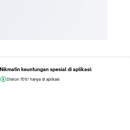
Nikmatin keuntungan spesial di aplikasi:
Diskon 70%* hanya di aplikasi
Promo khusus aplikasi
Gratis Ongkir tiap hari
Buka aplikasi dengan scan QR atau klik tombol: