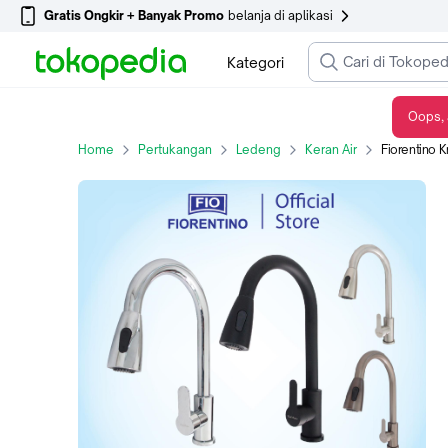
Gratis Ongkir + Banyak Promo
belanja di aplikasi
Kategori
Oops, 
Fiorentino Kran Sink Cuci Piring Tarik Flexibel Chrome - CF300555CR - Chrome
Home
Pertukangan
Ledeng
Keran Air
Fiorentino Kran Si