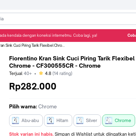
ada kendala dengan koneksi internetmu. Coba lagi, ya!
Coba
Detail Produk
Ulasan
Rekomendasi
nk Cuci Piring Tarik Flexibel Chrome - CF300555CR - Chrome
Fiorentino Kran Sink Cuci Piring Tarik Flexibel
Chrome - CF300555CR - Chrome
bintang
Terjual
40+
•
4.8
(
14
rating)
Rp282.000
Pilih
warna
:
Chrome
Abu-abu
Hitam
Silver
Chrome
Stok varian ini habis.
Simpan di Wishlist untuk diingatkan ket