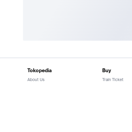
Tokopedia
Buy
About Us
Train Ticket
Career
Flight Ticket
Blog
Ticket Events
Tokopedia Salam
Hotlist
Hotel
Category
Bridestory
Sell