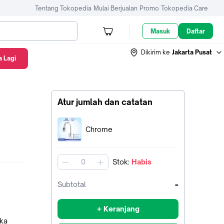
Tentang Tokopedia
Mulai Berjualan
Promo
Tokopedia Care
Masuk
Daftar
Dikirim ke
Jakarta Pusat
 Lagi
Atur jumlah dan catatan
Terpilih:
Chrome
Stok
:
Habis
jumlah
-
Subtotal
+ Keranjang
ika