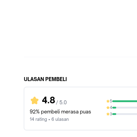
ULASAN PEMBELI
4.8
5
/ 5.0
85.71%
4
7.14%
92% pembeli merasa puas
3
7.14%
14 rating • 6 ulasan