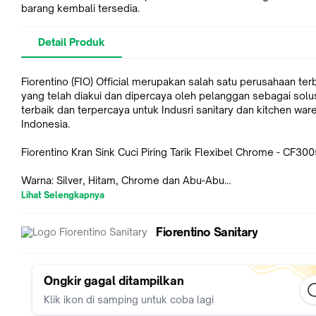
barang kembali tersedia.
Detail Produk
Fiorentino (FIO) Official merupakan salah satu perusahaan ter
yang telah diakui dan dipercaya oleh pelanggan sebagai solu
terbaik dan terpercaya untuk Indusri sanitary dan kitchen ware
Indonesia.
Fiorentino Kran Sink Cuci Piring Tarik Flexibel Chrome - CF3
Warna: Silver, Hitam, Chrome dan Abu-Abu
Bahan: Stainless Finishing
Lihat Selengkapnya
Kran angsa meja panas dingin yang kepala showernya BISA D
Fiorentino Sanitary
(dipanjangkan) sesuai keinginan.
Kran ini sangat cocok untuk bak cuci piring, wastafel atau tem
cuci tangan dirumah anda.
Ongkir gagal ditampilkan
Dengan model dan tampilan elegan serta harga yang terjangk
Klik ikon di samping untuk coba lagi