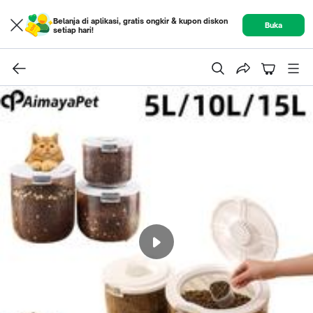
Belanja di aplikasi, gratis ongkir & kupon diskon
Buka
setiap hari!