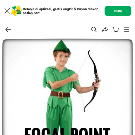
Belanja di aplikasi, gratis ongkir & kupon diskon
Buka
setiap hari!