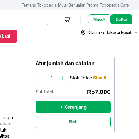
Tentang Tokopedia
Mulai Berjualan
Promo
Tokopedia Care
Masuk
Daftar
Dikirim ke
Jakarta Pusat
 Lagi
Atur jumlah dan catatan
Stok
Total
:
Sisa
5
jumlah
Rp7.000
Subtotal
+ Keranjang
 tanpa
Beli
pakan
tuk
litas