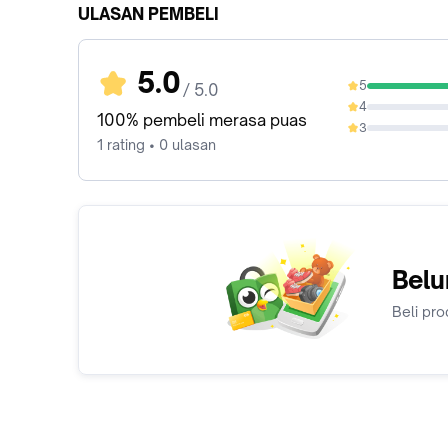
ULASAN PEMBELI
5.0
5
/ 5.0
100%
4
0%
100% pembeli merasa puas
3
0%
1 rating • 0 ulasan
Belu
Beli pro