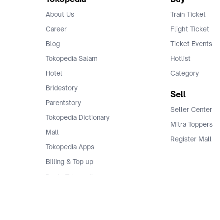
About Us
Train Ticket
Career
Flight Ticket
Blog
Ticket Events
Tokopedia Salam
Hotlist
Hotel
Category
Bridestory
Sell
Parentstory
Seller Center
Tokopedia Dictionary
Mitra Toppers
Mall
Register Mall
Tokopedia Apps
Billing & Top up
Deals Tokopedia
Finance
Free Shipping