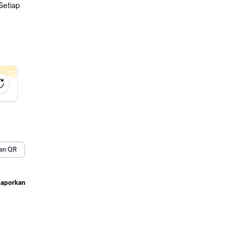
Setiap
an QR
Laporkan