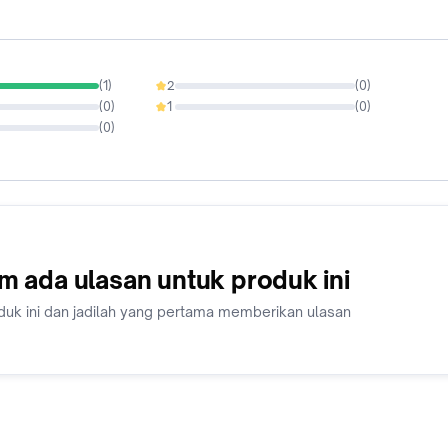
(
1
)
2
(
0
)
0%
(
0
)
1
(
0
)
0%
(
0
)
m ada ulasan untuk produk ini
duk ini dan jadilah yang pertama memberikan ulasan