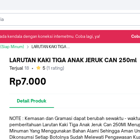
ada kendala dengan koneksi internetmu. Coba lagi, ya!
Coba
Detail Produk
Ulasan
Rekomendasi
 (Siap Minum)
LARUTAN KAKI TIGA ANAK JERUK CAN 250ml
LARUTAN KAKI TIGA ANAK JERUK CAN 250ml
bintang
Terjual
18
•
5
(
1
rating)
Rp7.000
Detail Produk
NOTE : Kemasan dan Gramasi dapat berubah sewaktu - waktu
pemberitahuan Larutan Kaki Tiga Anak Jeruk Can 250Ml Meru
Minuman Yang Menggunakan Bahan Alami Sehingga Aman Un
Dikonsumsi Setiap Botolnya Sudah Melewati Pengawasan Kua