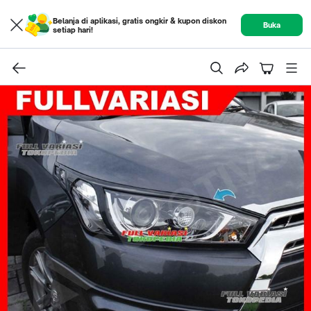
Belanja di aplikasi, gratis ongkir & kupon diskon
Buka
setiap hari!