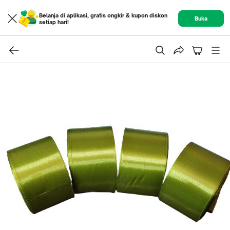
Belanja di aplikasi, gratis ongkir & kupon diskon
Buka
setiap hari!