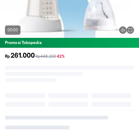
00:00
Promosi Tokopedia
261.000
sebelum
diskon
Rp
Rp448.200
42%
promo