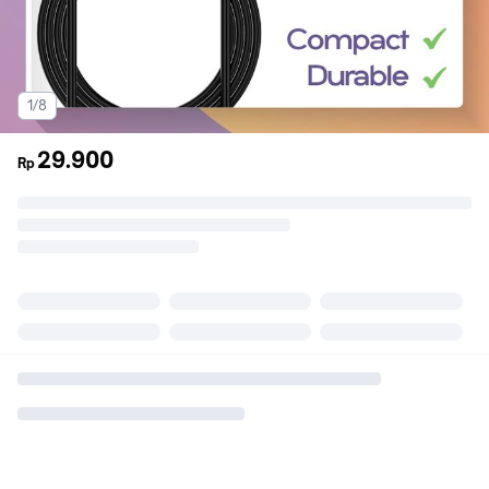
1/8
29.900
Rp