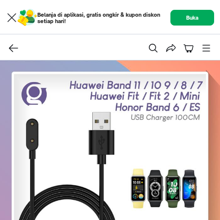
Belanja di aplikasi, gratis ongkir & kupon diskon
Buka
setiap hari!