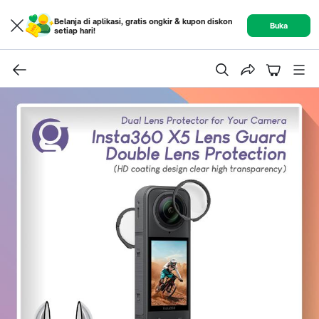
Belanja di aplikasi, gratis ongkir & kupon diskon
Buka
setiap hari!