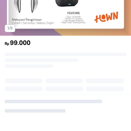
1/9
99.000
Rp