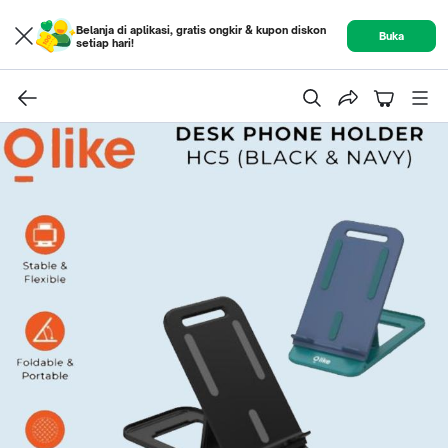
Belanja di aplikasi, gratis ongkir & kupon diskon
Buka
setiap hari!