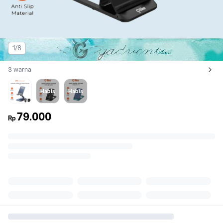
1/8
3 warna
Lihat semua variant:
HC-6 GREY
Black
Blue
Habis
Habis
79.000
Rp