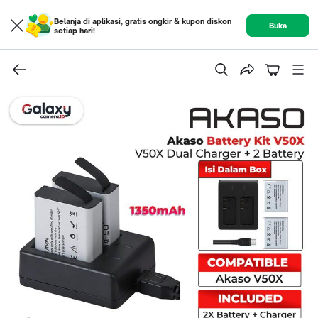
Belanja di aplikasi, gratis ongkir & kupon diskon
Buka
setiap hari!