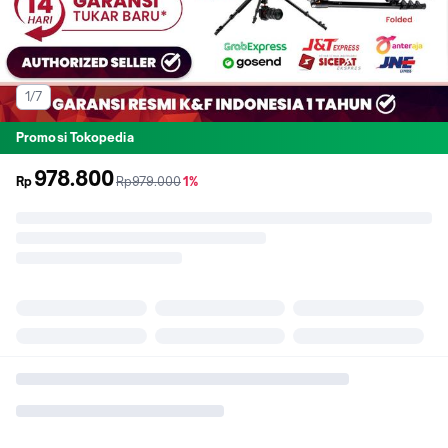
1/7
Promosi Tokopedia
978.800
sebelum
diskon
Rp
Rp979.000
1%
promo