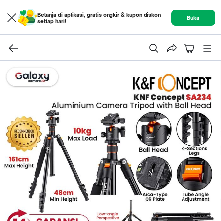
Belanja di aplikasi, gratis ongkir & kupon diskon
Buka
setiap hari!